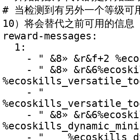
# 当检测到有另外一个等级可
10）将会替代之前可用的信息

reward-messages:

  1:

    - " &8» &r&f+2 %ecoskills_defense_name%"

    - " &8» &r&6%ecoskills_versatile_tools_name% 
%ecoskills_versatile_to
    - "    
%ecoskills_versatile_to
    - " &8» &r&6%ecoskills_dynamic_mining_name% 
%ecoskills_dynamic_mini
    - "    %ecoskills_dynamic_mining_description%"
