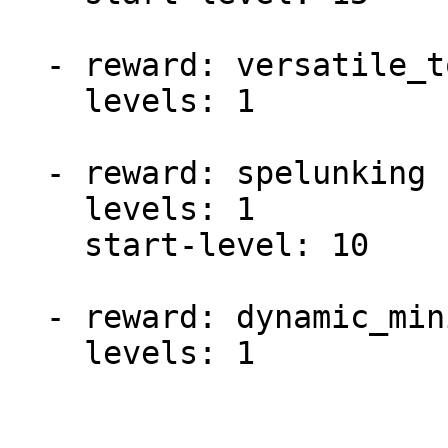
  - reward: versatile_tools

    levels: 1

  - reward: spelunking

    levels: 1

    start-level: 10

  - reward: dynamic_mining

    levels: 1
