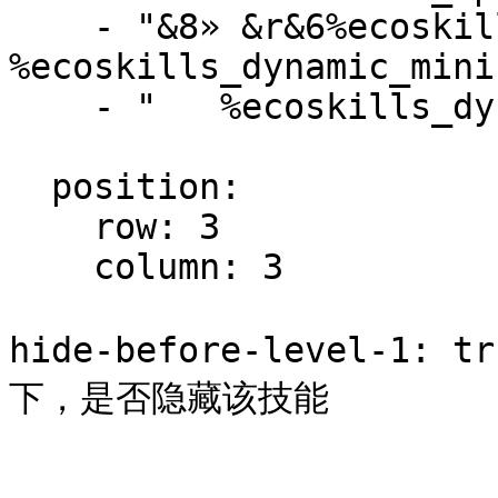
    - "&8» &r&6%ecoskills_dynamic_mining_name% 
%ecoskills_dynamic_mini
    - "   %ecoskills_dynamic_mining_description%"

  position:

    row: 3

    column: 3

hide-before-level-1
下，是否隐藏该技能
