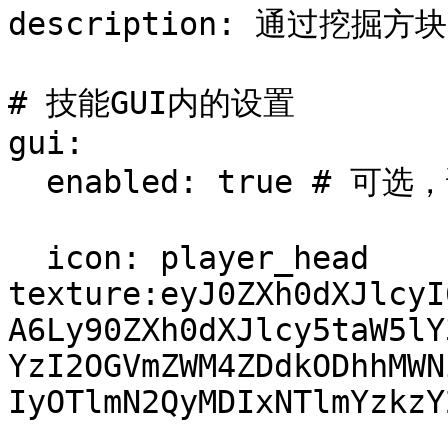
description: 通过挖掘
# 技能GUI内的设置

gui:

  enabled: true # 可选，该属性是否在GUI内显示

  icon: player_head 
texture:eyJ0ZXh0dXJlcyI
A6Ly90ZXh0dXJlcy5taW5lY
YzI2OGVmZWM4ZDdkODhhMWN
IyOTlmN2QyMDIxNTlmYzkzY