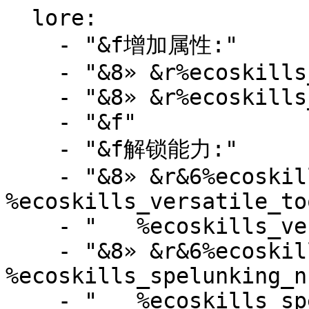
  lore:

    - "&f增加属性:"

    - "&8» &r%ecoskills_defense_name%"

    - "&8» &r%ecoskills_ferocity_name%"

    - "&f"

    - "&f解锁能力:"

    - "&8» &r&6%ecoskills_versatile_tools_name% 
%ecoskills_versatile_to
    - "   %ecoskills_versatile_tools_description%"

    - "&8» &r&6%ecoskills_spelunking_name% 
%ecoskills_spelunking_n
    - "   %ecoskills_spelunking_description%"
