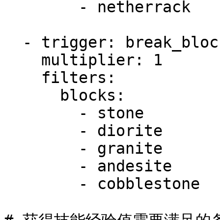
        - netherrack

  - trigger: break_block

    multiplier: 1

    filters:

      blocks:

        - stone

        - diorite

        - granite

        - andesite

        - cobblestone
