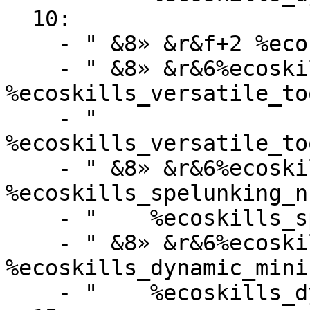
  10:

    - " &8» &r&f+2 %ecoskills_defense_name%"

    - " &8» &r&6%ecoskills_versatile_tools_name% 
%ecoskills_versatile_to
    - "    
%ecoskills_versatile_to
    - " &8» &r&6%ecoskills_spelunking_name% 
%ecoskills_spelunking_n
    - "    %ecoskills_spelunking_description%"

    - " &8» &r&6%ecoskills_dynamic_mining_name% 
%ecoskills_dynamic_mini
    - "    %ecoskills_dynamic_mining_description%"
