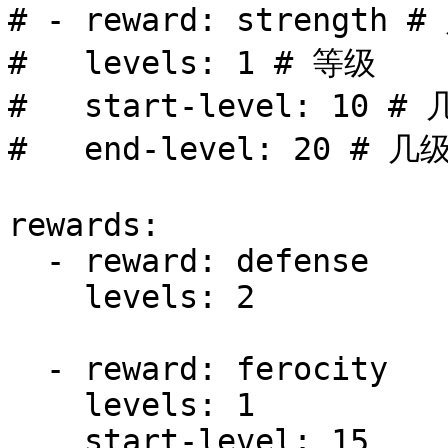
# - reward: strength 
#   levels: 1 # 等级

#   start-level: 1
#   end-level: 20 
rewards:

  - reward: defense

    levels: 2

  - reward: ferocity

    levels: 1

    start-level: 15
