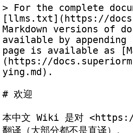
> For the complete docu
[llms.txt](https://docs
Markdown versions of do
available by appending 
page is available as [M
(https://docs.superiorm
ying.md).

# 欢迎

本中文 Wiki 是对 <https:/
翻译（大部分都不是直译）。
