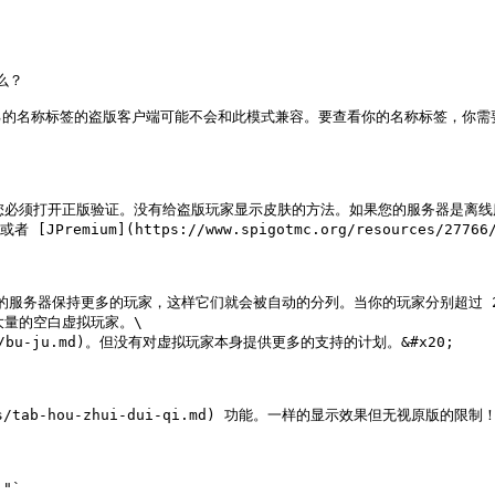
？

名称标签的盗版客户端可能不会和此模式兼容。要查看你的名称标签，你需要以其他
e 是必须的，即您必须打开正版验证。没有给盗版玩家显示皮肤的方法。如果您的服务
) 或者 [JPremium](https://www.spigotmc.org/resources/277
服务器保持更多的玩家，这样它们就会被自动的分列。当你的玩家分别超过 21, 
大量的空白虚拟玩家。\

es/bu-ju.md)。但没有对虚拟玩家本身提供更多的支持的计划。&#x20;

es/tab-hou-zhui-dui-qi.md) 功能。一样的显示效果但无视原版的限制！