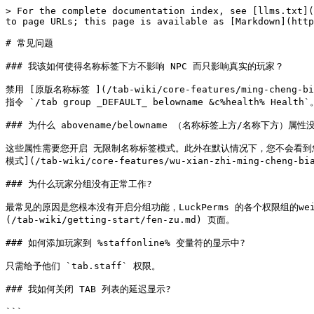
> For the complete documentation index, see [llms.txt](
to page URLs; this page is available as [Markdown](http
# 常见问题

### 我该如何使得名称标签下方不影响 NPC 而只影响真实的玩家？

禁用 [原版名称标签 ](/tab-wiki/core-features/ming-cheng-b
指令 `/tab group _DEFAULT_ belowname &c%health% Health`。
### 为什么 abovename/belowname （名称标签上方/名称下方）属性
这些属性需要您开启 无限制名称标签模式。此外在默认情况下，您不会看到您的
模式](/tab-wiki/core-features/wu-xian-zhi-ming-cheng-bi
### 为什么玩家分组没有正常工作?

最常见的原因是您根本没有开启分组功能，LuckPerms 的各个权限组的
(/tab-wiki/getting-start/fen-zu.md) 页面。

### 如何添加玩家到 %staffonline% 变量符的显示中?

只需给予他们 `tab.staff` 权限。

### 我如何关闭 TAB 列表的延迟显示?

```
