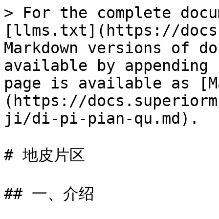
> For the complete docu
[llms.txt](https://docs
Markdown versions of do
available by appending 
page is available as [M
(https://docs.superiorm
ji/di-pi-pian-qu.md).

# 地皮片区

## 一、介绍
