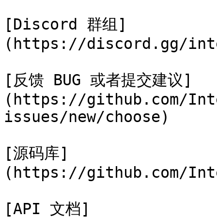
[Discord 群组]
(https://discord.gg/int
[反馈 BUG 或者提交建议]
(https://github.com/Int
issues/new/choose)

[源码库]
(https://github.com/Int
[API 文档]