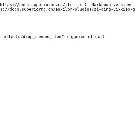
https://docs.superiormc.cn/llms.txt). Markdown versions 
s://docs.superiormc.cn/auxilor-plugins/zi-ding-yi-xiao-g
-effects/drop_random_item#triggered-effect)
