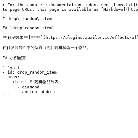
> For the complete documentation index, see [llms.txt](
to page URLs; this page is available as [Markdown](http
# drop\_random\_item

## `drop_random_item`

**触发效果**[**​**](https://plugins.auxilor.io/effects/all
在触发器属性中的位置（纯）随机掉落一个物品。

## 示例配置

```yaml

- id: drop_random_item

  args:

    items: # 随机物品列表

      - diamond

      - ancient_debris
