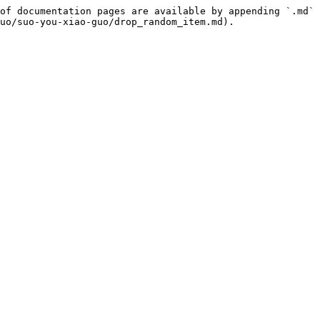
of documentation pages are available by appending `.md` 
uo/suo-you-xiao-guo/drop_random_item.md).
